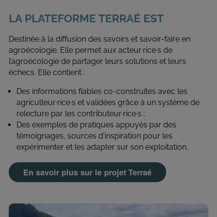
DU
COMPTE
LA PLATEFORME TERRAÉ EST
DE
L'UTILISATEUR
Destinée à la diffusion des savoirs et savoir-faire en
agroécologie. Elle permet aux acteur·rice·s de
l’agroécologie de partager leurs solutions et leurs
échecs. Elle contient :
Des informations fiables co-construites avec les
agriculteur·rice·s et validées grâce à un système de
relecture par les contributeur·rice·s ;
Des exemples de pratiques appuyés par des
témoignages, sources d'inspiration pour les
expérimenter et les adapter sur son exploitation.
En savoir plus sur le projet Terraé