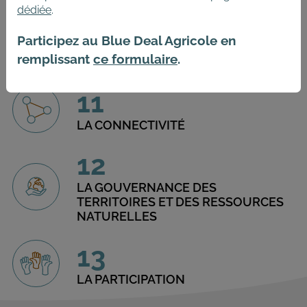
dédiée
.
10
Participez au Blue Deal Agricole en
remplissant
ce formulaire
.
L'ÉQUITÉ
11
LA CONNECTIVITÉ
12
LA GOUVERNANCE DES
TERRITOIRES ET DES RESSOURCES
NATURELLES
13
LA PARTICIPATION