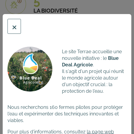
5
LA BIODIVERSITÉ
×
6
LES SYNERGIES
Le site Terrae accueille une
7
nouvelle initiative : le
Blue
Deal Agricole
.
LA DIVERSIFICATION ÉCONOMIQUE
Il s'agit d'un projet qui réunit
le monde agricole autour
8
d'un objectif crucial : la
protection de l'eau.
LA CO-CRÉATION DES
CONNAISSANCES
Nous recherchons 160 fermes pilotes pour protéger
9
l'eau et expérimenter des techniques innovantes et
viables.
LES VALEURS SOCIALES ET LES
Pour plus d'informations, consultez
la page web
TYPES D'ALIMENTATION