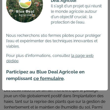
Deal Agricole
.
PRATIQUE TESTÉE : MISE EN
Il s'agit d'un projet qui réunit
PLACE DE DIFFÉRENTS TYPES DE
le monde agricole autour
PAILLAGE AU PIED DES PLANTS
d'un objectif crucial : la
protection de l'eau.
En 2024, les haies indigènes (aubépine, cornouillers,
noisetier prunellier, sureau noir, viorne obier) et fruitières
Nous recherchons 160 fermes pilotes pour protéger
(framboisier, groseillier rouge, cassissier) a été plantées
l'eau et expérimenter des techniques innovantes et
en double rang, espacée de 70 cm. Trois modalités de
viables.
paillage ont été testées : paille de froment, fumier de
cheval pailleux et plaquettes forestières.
Pour plus d'informations, consultez
la page web
dédiée
.
RÉSULTATS ET OBSERVATIONS :
Participez au Blue Deal Agricole en
ENSEIGNEMENTS DES PREMIERS
remplissant
ce formulaire
.
ESSAIS
Les observations de terrain montrent que le paillage
joue un rôle globalement positif dans l’implantation des
haies, tant sur la reprise des plants que sur la gestion de
l’enherbement et le maintien de l’humidité du sol. Parmi