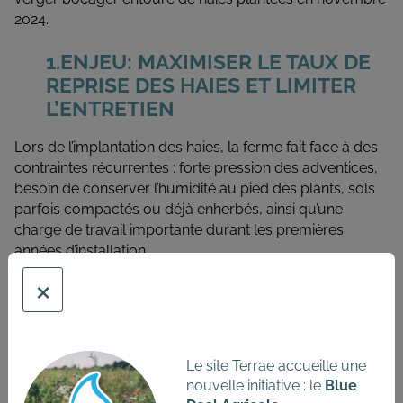
2024.
ENJEU: MAXIMISER LE TAUX DE
REPRISE DES HAIES ET LIMITER
L’ENTRETIEN
Lors de l’implantation des haies, la ferme fait face à des
contraintes récurrentes : forte pression des adventices,
besoin de conserver l’humidité au pied des plants, sols
parfois compactés ou déjà enherbés, ainsi qu’une
charge de travail importante durant les premières
années d’installation.
Dans ce contexte, le paillage a été étudié comme levier
×
pour améliorer la reprise des plants, réduire les besoins
en entretien et favoriser le développement de la vie du
sol. Le suivi porte principalement sur la comparaison de
différents types de paillage et leur impact sur la reprise
Le site Terrae accueille une
et la maîtrise de l’enherbement.
nouvelle initiative : le
Blue