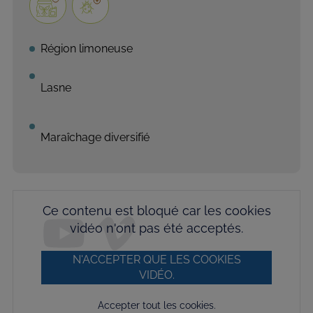
DU
COMPTE
DE
Région limoneuse
L'UTILISATEUR
Lasne
Maraîchage diversifié
Ce contenu est bloqué car les cookies
vidéo n'ont pas été acceptés.
N'ACCEPTER QUE LES COOKIES
VIDÉO.
Accepter tout les cookies.