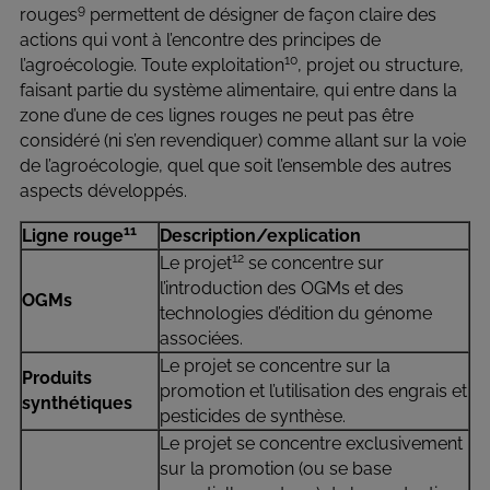
9
rouges
permettent de désigner de façon claire des
actions qui vont à l’encontre des principes de
10
l’agroécologie. Toute exploitation
, projet ou structure,
faisant partie du système alimentaire, qui entre dans la
zone d’une de ces lignes rouges ne peut pas être
considéré (ni s’en revendiquer) comme allant sur la voie
de l’agroécologie, quel que soit l’ensemble des autres
aspects développés.
11
Ligne rouge
Description/explication
12
Le projet
se concentre sur
l’introduction des OGMs et des
OGMs
technologies d’édition du génome
associées.
Le projet se concentre sur la
Produits
promotion et l’utilisation des engrais et
synthétiques
pesticides de synthèse.
Le projet se concentre exclusivement
sur la promotion (ou se base