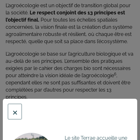
L’agroécologie est un objectif de transition global pour
la société.
Le respect conjoint des 13 principes est
l’objectif final.
Pour toutes les échelles spatiales
concernées, la vision finale est la création d’un système
agroalimentaire robuste et résilient, où chaque être est
respecté, quelle que soit sa place dans l’écosystème.
L’agroécologie se base sur l’agriculture biologique et va
au-delà de ses principes. L’ensemble des pratiques
exigées par le cahier des charges bio sont nécessaires
6
pour atteindre la vision idéale de l’agroécologie
,
cependant elles ne sont pas suffisantes et doivent être
complétées par d’autres pour respecter les 13
principes.
×
De façon plus détaillée, pour les agroécosystèmes, la
finalité globale est d’aller vers un fonctionnement :
Qui permet de fermer les cycles des ressources à
l’échelle de la ferme et du territoire ;
Le site Terrae accueille une