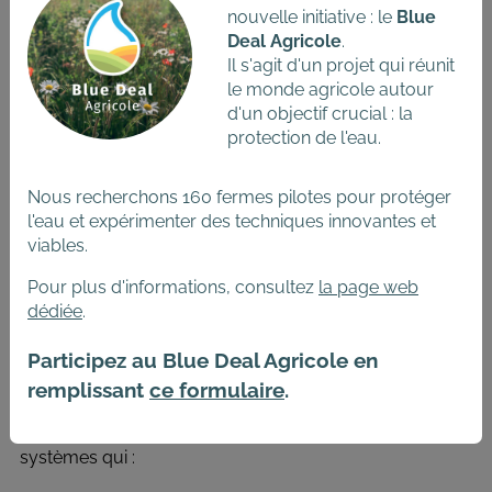
Autosuffisant autant que possible. En particulier sans
nouvelle initiative : le
Blue
7
pesticides
, ni engrais de synthèse et autonome pour
Deal Agricole
.
l’alimentation du bétail ;
Il s'agit d'un projet qui réunit
Permettant d’avoir des sols couverts toute l’année ;
le monde agricole autour
Assurant le bien-être maximal des animaux et leur
d'un objectif crucial : la
bonne santé tout au long de leur vie ;
protection de l'eau.
Basé sur – et favorisant l’épanouissement de – la
biodiversité sous toutes ses formes ;
Nous recherchons 160 fermes pilotes pour protéger
Optimisant les synergies entre les différents ateliers
l'eau et expérimenter des techniques innovantes et
de production ;
viables.
Basé sur une diversification des productions
Pour plus d'informations, consultez
la page web
agricoles et des sources de revenus des
dédiée
.
agriculteur∙rice∙s ;
Au niveau des systèmes alimentaires, la vision
Participez au Blue Deal Agricole en
agroécologique finale rejoint les objectifs de la mise en
remplissant
ce formulaire
.
place d’un système alimentaire durable de la Stratégie
8
Manger Demain
et se traduit concrètement par des
systèmes qui :