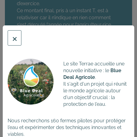
d’exercice.
Ce montant final, pris à un instant T, est à
relativiser car il n’indique en rien comment
s’est déroulé l’année pour l’agriculteur∙rice.
×
LE PASSIF
Le passif réparti les sources de financements en
Le site Terrae accueille une
fonction de leur origine avec :
nouvelle initiative : le
Blue
Deal Agricole
.
les capitaux propres : les fonds propres et le résultat
Il s'agit d'un projet qui réunit
de l’exercice (résultat courant – prélèvements privés).
le monde agricole autour
Les dettes : les emprunts à long, moyen et court
d'un objectif crucial : la
terme, ainsi que les dettes fournisseurs. La distinction
protection de l'eau.
entre le type de dettes est importante, car les intérêts
liés à ces emprunts sont différents et ne représentent
pas la même charge financière.
Nous recherchons 160 fermes pilotes pour protéger
l'eau et expérimenter des techniques innovantes et
viables.