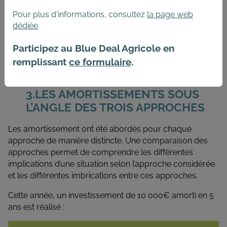
On peut faire ici le
lien entre compte de
résultat et bilan financier
: du côté du passif,
Pour plus d'informations, consultez
la page web
le bilan financier reprend le résultat courant
dédiée
.
obtenu dans le compte de résultat, auquel on
Participez au Blue Deal Agricole en
enlève les prélèvements privés (ou
rémunération).
remplissant
ce formulaire
.
LES AMORTISSEMENTS SOUS
L’ANGLE DES TROIS APPROCHES
Les amortissement ont été abordés pour chaque
approche de manière distincte. Une comparaison des
approches permet de comprendre les différentes
implications d’une situation selon l’approche considérée
et les différentes imbrications entre ces approches.
Cette année, un investissement de 10 000€ amorti en 5
ans est réalisé :