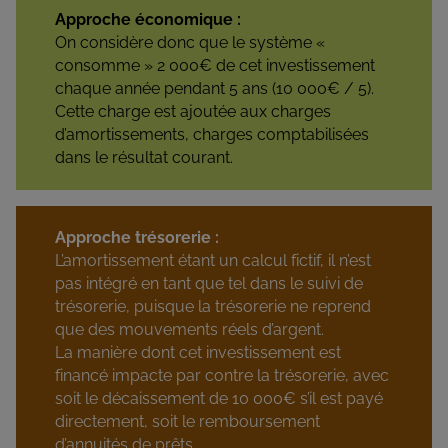
Approche économique :
On considère donc que le système «
consomme » 2 000€ de cet investissement
chaque année pendant 5 ans (10 000€ / 5).
Cette charge est ajoutée aux charges
d’amortissements, charges comptabilisées
dans le résultat courant.
Approche trésorerie :
L’amortissement étant un calcul fictif, il n’est
pas intégré en tant que tel dans le suivi de
trésorerie, puisque la trésorerie ne reprend
que des mouvements réels d’argent.
La manière dont cet investissement est
financé impacte par contre la trésorerie, avec
soit le décaissement de 10 000€ s’il est payé
directement, soit le remboursement
d’annuités de prêts.