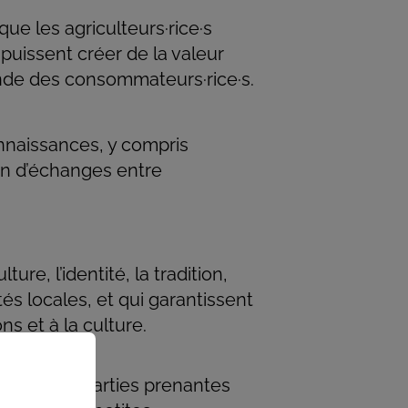
que les agriculteurs·rice·s
puissent créer de la valeur
nde des consommateurs·rice·s.
onnaissances, y compris
yen d’échanges entre
re, l’identité, la tradition,
és locales, et qui garantissent
ns et à la culture.
toutes les parties prenantes