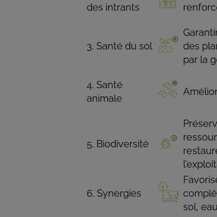
des intrants
renforc
Garanti
Santé du sol
des pla
par la g
Santé
Amélior
animale
Préserv
ressour
Biodiversité
restaur
l’explo
Favorise
Synergies
complém
sol, ea