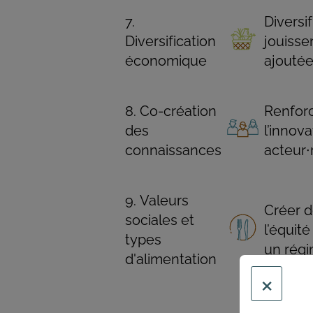
Diversif
Diversification
jouisse
économique
ajoutée
Co-création
Renforc
des
l’innov
connaissances
acteur∙r
Valeurs
Créer de
sociales et
l’équit
types
un régi
d'alimentation
×
Garanti