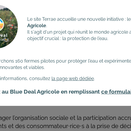
erviennent dans les systèmes alimentaires, en part
ations agricoles familiales, grâce au commerce é
justes et à un traitement équitable des droits de p
Le site Terrae accueille une nouvelle initiative : l
Agricole
.
r la proximité et la confiance entre les producteur
Il s'agit d'un projet qui réunit le monde agricole
ateur∙rice∙s au moyen de la promotion de circui
objectif crucial : la protection de l'eau.
ts, et de la réintégration des systèmes alimentai
chons 160 fermes pilotes pour protéger l'eau et expérimente
innovantes et viables.
er les structures institutionnelles pour améliore
issance et le soutien apportés aux exploitations f
'informations, consultez
la page web dédiée
.
teurs et aux paysans producteurs d’aliments qui v
z au Blue Deal Agricole en remplissant
ce formula
sources naturelles et génétiques.
ger l’organisation sociale et la participation acc
nts et des consommateur∙rice∙s à la prise de décis