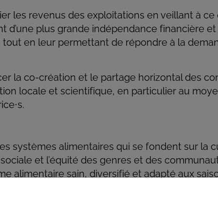
ier les revenus des exploitations en veillant à ce 
nt d’une plus grande indépendance financière et 
 tout en leur permettant de répondre à la dema
er la co-création et le partage horizontal des c
ation locale et scientifique, en particulier au mo
ice∙s.
s systèmes alimentaires qui se fondent sur la cultu
é sociale et l’équité des genres et des communaut
me alimentaire sain, diversifié et adapté aux saiso
r des moyens d’existence dignes et fiables pour 