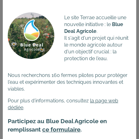
Le site Terrae accueille une
Video
22/09/2023
nouvelle initiative : le
Blue
Deal Agricole
.
Il s'agit d'un projet qui réunit
le monde agricole autour
Diversifier les agroécosystèmes
d'un objectif crucial : la
pour protéger les cultures
protection de l'eau.
Nous recherchons 160 fermes pilotes pour protéger
l'eau et expérimenter des techniques innovantes et
viables.
Pour plus d'informations, consultez
la page web
Video
29/06/2023
dédiée
.
Participez au Blue Deal Agricole en
De l'observation des auxiliaires aux
remplissant
ce formulaire
.
pratiques