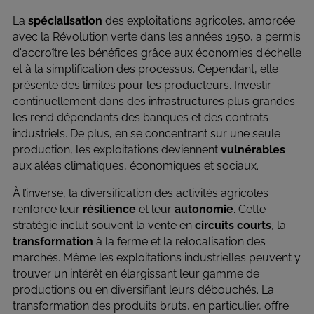
DU
COMPTE
La
spécialisation
des exploitations agricoles, amorcée
DE
avec la Révolution verte dans les années 1950, a permis
d'accroître les bénéfices grâce aux économies d'échelle
L'UTILISATEUR
et à la simplification des processus. Cependant, elle
présente des limites pour les producteurs. Investir
continuellement dans des infrastructures plus grandes
les rend dépendants des banques et des contrats
industriels. De plus, en se concentrant sur une seule
production, les exploitations deviennent
vulnérables
aux aléas climatiques, économiques et sociaux.
À l’inverse, la diversification des activités agricoles
renforce leur
résilience
et leur
autonomie
. Cette
stratégie inclut souvent la vente en
circuits courts
, la
transformation
à la ferme et la relocalisation des
marchés. Même les exploitations industrielles peuvent y
trouver un intérêt en élargissant leur gamme de
productions ou en diversifiant leurs débouchés. La
transformation des produits bruts, en particulier, offre