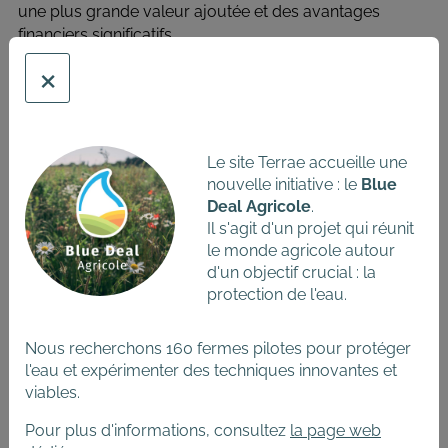
une plus grande valeur ajoutée et des avantages
financiers significatifs.
×
Outre ses bénéfices économiques, la
diversification,
associée à des pratiques agricoles
favorables,
contribue à la
biodiversité des sols
et des
écosystèmes
, favorisant une
agriculture durable
. Elle
Le site Terrae accueille une
facilite l'accès à de nouveaux marchés, notamment
nouvelle initiative : le
Blue
pour les produits locaux et biologiques, et offre une
Deal Agricole
.
meilleure flexibilité face aux variations des prix. Elle
Il s'agit d'un projet qui réunit
génère également des emplois, en stimulant les
le monde agricole autour
activités de transformation, de distribution et le
d'un objectif crucial : la
développement de réseaux locaux entre producteurs,
protection de l'eau.
transformateurs et consommateurs.
Les agriculteurs qui diversifient leurs productions
Nous recherchons 160 fermes pilotes pour protéger
innovent souvent dans les techniques de culture, de
l'eau et expérimenter des techniques innovantes et
transformation et de commercialisation, ce qui
viables.
nécessite une
formation continue
. Cette approche
Pour plus d'informations, consultez
la page web
améliore aussi la sécurité alimentaire en réduisant la