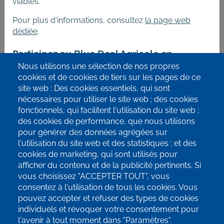
viables.
Pour plus d'informations, consultez
la page web
dédiée
.
Participez au Blue Deal Agricole en
remplissant
ce formulaire
.
Nous utilisons une sélection de nos propres
info@terrae-agroecologie.be
cookies et de cookies de tiers sur les pages de ce
site web : Des cookies essentiels, qui sont
nécessaires pour utiliser le site web ; des cookies
fonctionnels, qui facilitent l'utilisation du site web ;
des cookies de performance, que nous utilisons
pour générer des données agrégées sur
Inscrivez-vous à notre newsletter!
l'utilisation du site web et des statistiques ; et des
cookies de marketing, qui sont utilisés pour
SUIVEZ-NOUS SUR LES RÉSEAUX
afficher du contenu et de la publicité pertinents. Si
SOCIAUX!
vous choisissez "ACCEPTER TOUT", vous
consentez à l'utilisation de tous les cookies. Vous
pouvez accepter et refuser des types de cookies
individuels et révoquer votre consentement pour
l'avenir à tout moment dans "Paramètres".