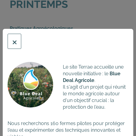
DU
PRINTEMPS
COMPTE
DE
L'UTILISATEUR
Pratiques Agroécologiques
×
Le site Terrae accueille une
nouvelle initiative : le
Blue
Deal Agricole
.
Il s'agit d'un projet qui réunit
le monde agricole autour
d'un objectif crucial : la
protection de l'eau.
Nous recherchons 160 fermes pilotes pour protéger
l'eau et expérimenter des techniques innovantes et