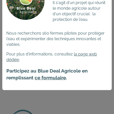
Il s'agit d'un projet qui réunit
le monde agricole autour
d'un objectif crucial : la
protection de l'eau.
Nous recherchons 160 fermes pilotes pour protéger
l'eau et expérimenter des techniques innovantes et
Ce document est le rapport d'une étude qui a été
viables.
réalisée dans le cadre de l’action 3.3.1.1.3 du
Programme Wallon de Réduction des Pesticides III.
Pour plus d'informations, consultez
la page web
L'objectif de l'étude était de comparer les deux
dédiée
.
mélanges quant aux ressources alimentaires (fleurs et
présence de proies/hôtes) et évaluer l’efficacité des
Participez au Blue Deal Agricole en
jachères mellifères installées en intra-parcellaires pour
remplissant
ce formulaire
.
la régulation des pucerons en betteraves.